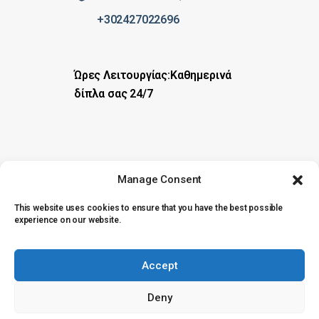
+302427022696
Ώρες Λειτουργίας:
Καθημερινά
δίπλα σας 24/7
Manage Consent
This website uses cookies to ensure that you have the best possible
experience on our website.
©
Designed by
Simplyfine
2026.
Skiathos Fine Cars All Rights
Reserved.
Accept
Deny